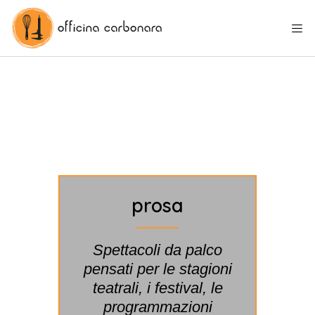
prosa
Spettacoli da palco
pensati per le stagioni
teatrali, i festival, le
programmazioni