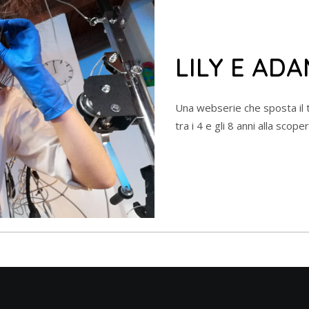
LILY E AD
Una webserie che sposta il 
tra i 4 e gli 8 anni alla scope