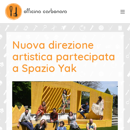
Nuova direzione
artistica partecipata
a Spazio Yak