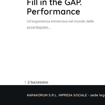
Fill in the GAP.
Performance
Un'esperienza immersiva nel mondo delle
azzardopatie....
Paginazione
1
2
Successivo
degli
KARAKORUM S.R.L. IMPRESA SOCIALE - sede leg
articoli