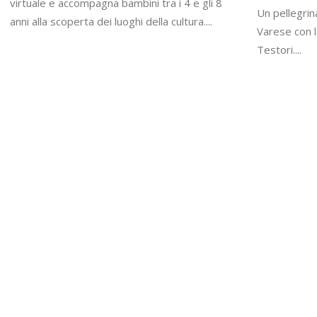
virtuale e accompagna bambini tra i 4 e gli 8
Un pellegrin
anni alla scoperta dei luoghi della cultura....
Varese con l
Testori....